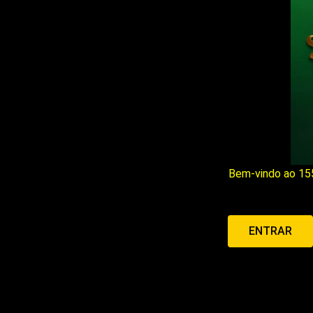
Bem-vindo ao 15
ENTRAR