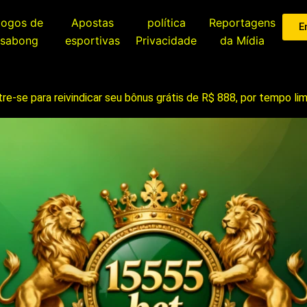
Jogos de
Apostas
política
Reportagens
E
sabong
esportivas
Privacidade
da Mídia
re-se para reivindicar seu bônus grátis de R$ 888, por tempo lim