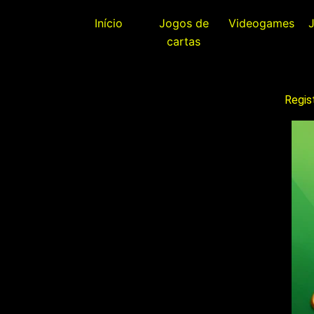
Pular
Início
Jogos de
Videogames
para
cartas
o
conteúdo
Regist