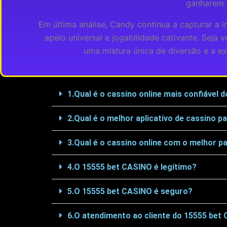
ganharem 
Em última análise, Candy continua a capturar a
apelo universal e jogabilidade cativante. Sej
uma mistura única de diversão e a ex
1.Qual é o cassino online mais confiável d
2.Qual é o melhor aplicativo de cassino pa
3.Qual é o cassino online com o melhor 
4.O 15555 bet CASINO é legítimo?
5.O 15555 bet CASINO é seguro?
6.O atendimento ao cliente do 15555 bet