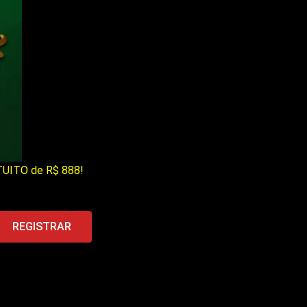
TUITO de R$ 888!
REGISTRAR