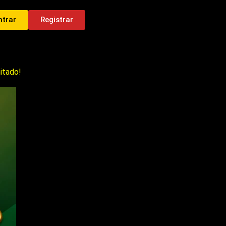
ntrar
Registrar
itado!