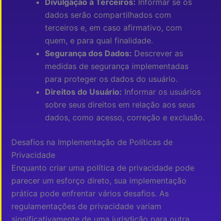
Divulgação a Terceiros:
Informar se os
dados serão compartilhados com
terceiros e, em caso afirmativo, com
quem, e para qual finalidade.
Segurança dos Dados:
Descrever as
medidas de segurança implementadas
para proteger os dados do usuário.
Direitos do Usuário:
Informar os usuários
sobre seus direitos em relação aos seus
dados, como acesso, correção e exclusão.
Desafios na Implementação de Políticas de
Privacidade
Enquanto criar uma política de privacidade pode
parecer um esforço direto, sua implementação
prática pode enfrentar vários desafios. As
regulamentações de privacidade variam
significativamente de uma jurisdição para outra,