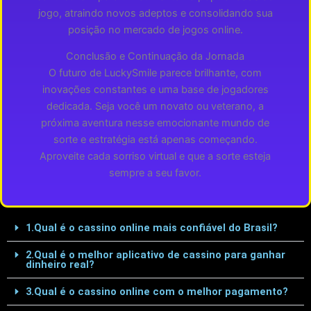
jogo, atraindo novos adeptos e consolidando sua
posição no mercado de jogos online.
Conclusão e Continuação da Jornada
O futuro de LuckySmile parece brilhante, com
inovações constantes e uma base de jogadores
dedicada. Seja você um novato ou veterano, a
próxima aventura nesse emocionante mundo de
sorte e estratégia está apenas começando.
Aproveite cada sorriso virtual e que a sorte esteja
sempre a seu favor.
1.Qual é o cassino online mais confiável do Brasil?
2.Qual é o melhor aplicativo de cassino para ganhar
dinheiro real?
3.Qual é o cassino online com o melhor pagamento?