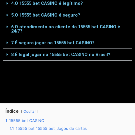
4.O 15555 bet CASINO é legítimo?
5.O 15555 bet CASINO é seguro?
6.O atendimento ao cliente do 15555 bet CASINO é
24/7?
7.É seguro jogar no 15555 bet CASINO?
8.É legal jogar no 15555 bet CASINO no Brasil?
Índice
Ocultar
1
15555 bet CASINO
1.1
15555 bet 15555 bet_Jogos de cartas