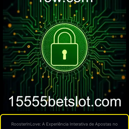
RoosterInLove: A Experiência Interativa de Apostas no