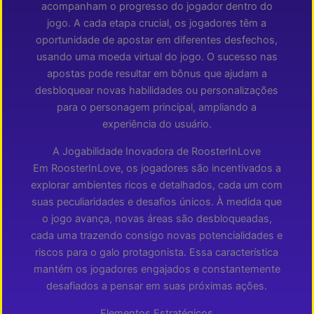
acompanham o progresso do jogador dentro do
jogo. A cada etapa crucial, os jogadores têm a
oportunidade de apostar em diferentes desfechos,
usando uma moeda virtual do jogo. O sucesso nas
apostas pode resultar em bônus que ajudam a
desbloquear novas habilidades ou personalizações
para o personagem principal, ampliando a
experiência do usuário.
A Jogabilidade Inovadora de RoosterInLove
Em RoosterInLove, os jogadores são incentivados a
explorar ambientes ricos e detalhados, cada um com
suas peculiaridades e desafios únicos. À medida que
o jogo avança, novas áreas são desbloqueadas,
cada uma trazendo consigo novas potencialidades e
riscos para o galo protagonista. Essa característica
mantém os jogadores engajados e constantemente
desafiados a pensar em suas próximas ações.
Elementos Estratégicos