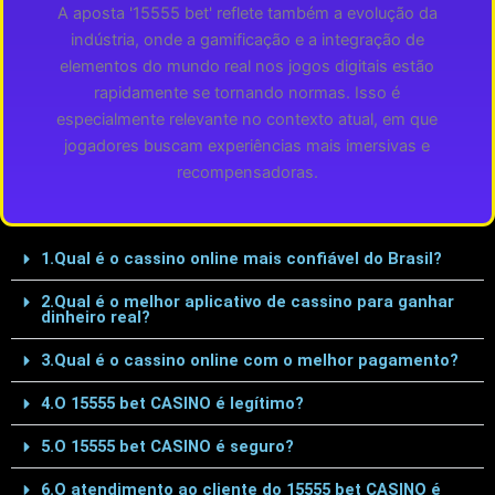
A aposta '15555 bet' reflete também a evolução da
indústria, onde a gamificação e a integração de
elementos do mundo real nos jogos digitais estão
rapidamente se tornando normas. Isso é
especialmente relevante no contexto atual, em que
jogadores buscam experiências mais imersivas e
recompensadoras.
1.Qual é o cassino online mais confiável do Brasil?
2.Qual é o melhor aplicativo de cassino para ganhar
dinheiro real?
3.Qual é o cassino online com o melhor pagamento?
4.O 15555 bet CASINO é legítimo?
5.O 15555 bet CASINO é seguro?
6.O atendimento ao cliente do 15555 bet CASINO é