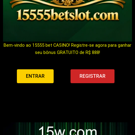
Bem-vindo ao 15555 bet CASINO! Registre-se agora para ganhar
seu bônus GRATUITO de R$ 888!
ENTRAR
REGISTRAR